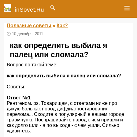
≡
🔍
inSovet.Ru
Полезные советы
»
Как?
🕛
10 декабря, 2011.
как определить выбила я
палец или сломала?
Вопрос по такой теме:
как определить выбила я палец или сломала?
Советы:
Ответ №1
Рентгеном. ps. Товарищам, с ответами ниже про
дикую боль как повод дифдиагностирования
перелома... Сходите в популярный в вашем городе
травмпункт. Поспрашивайте народ с чем пришли и
как долго шли - а по выходе - с чем ушли. Сильно
удивитесь.