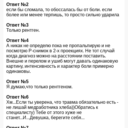
Ответ №2
если бы сломала, то обоссалась бы от боли. если
более или менее терпишь, то просто сильно ударила
Ответ №3
Только рентген.
Ответ №4
А никак не определю пока не пропальпирую и не
посмотрю Р-снимок в 2-х проекциях. Не тот случай
когда диагноз можно на расстоянии поставить.
Внешне и перелом и ушиб могут давать одинаковую
картину, интенсивность и характер боли примерно
одинаковы.
Ответ №5
Я думаю,что только рентгеном.
Ответ №6
Хм...Если ты уверена, что травма обязательно есть -
не лишай медработника хлеба))Обратись к
специалисту) Тебе от этого хуже не
станет...И...Девушка, берегите себя...
Ответ №7