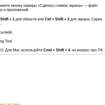
ликните иконку камеры «Сделать снимок экрана» — файл
гр и приложений.
 Shift + 1
для области или
Ctrl + Shift + 3
для экрана. Скрин
.
сылкой.
ng Tool.
ПО. Для Mac используйте
Cmd + Shift + 4
, но вопрос про ПК.
зки системы