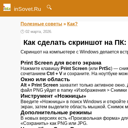
🔍
inSovet.Ru
Полезные советы
»
Как?
🕛
02 марта, 2026.
Как сделать скриншот на ПК
Скриншот на компьютере с Windows делается вст
Print Screen для всего экрана
Нажмите клавишу
Print Screen
(или
PrtSc
) — сни
сочетанием
Ctrl + V
и сохраните. На ноутбуке мо
Окно или область
Alt + Print Screen
захватит только активное окно.
файл PNG уйдет в папку «Изображения > Снимки 
Инструмент «Ножницы»
Введите «Ножницы» в поиск Windows и откройте 
экран, затем выделите область мышкой. Снимок м
Дополнительные режимы
В новых версиях есть «Произвольная форма» для
«Сохранить» как PNG или JPG.