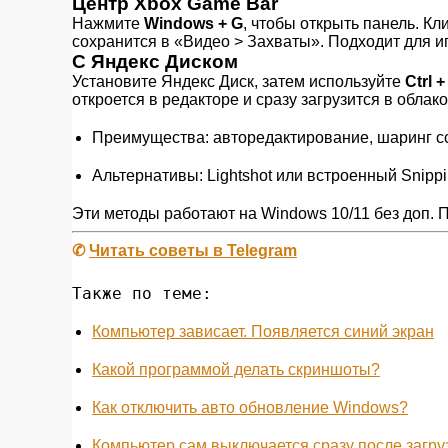
Центр Xbox Game Bar
Нажмите
Windows + G
, чтобы открыть панель. К
сохранится в «Видео > Захваты». Подходит для и
С Яндекс Диском
Установите Яндекс Диск, затем используйте
Ctrl +
откроется в редакторе и сразу загрузится в облако
Преимущества: авторедактирование, шаринг с
Альтернативы: Lightshot или встроенный Snippi
Эти методы работают на Windows 10/11 без доп. 
✆
Читать советы в Telegram
Также по теме:
Компьютер зависает. Появляется синий экран
Какой программой делать скриншоты?
Как отключить авто обновление Windows?
Компьютер сам выключается сразу после загру