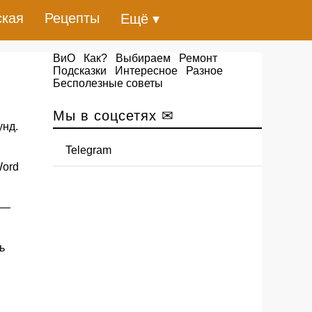
ская
Рецепты
Ещё ▾
ВиО
Как?
Выбираем
Ремонт
Подсказки
Интересное
Разное
Бесполезные советы
Мы в соцсетях ✉
унд.
Telegram
Word
—
ь