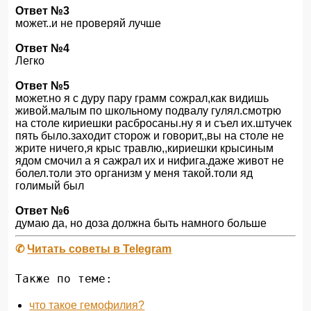
Ответ №3
может..и не проверяй лучше
Ответ №4
Легко
Ответ №5
может.но я с дуру пару грамм сожрал,как видишь
живой.малым по школьному подвалу гулял.смотрю
на столе кириешки расбросаны.ну я и съел их.штучек
пять было.заходит сторож и говорит,,вы на столе не
жрите ничего,я крыс травлю,,кириешки крысиным
ядом смочил а я сажрал их и нифига.даже живот не
болел.толи это организм у меня такой.толи яд
голимый был
Ответ №6
думаю да, но доза должна быть намного больше
✆
Читать советы в Telegram
Также по теме:
что такое гемофилия?