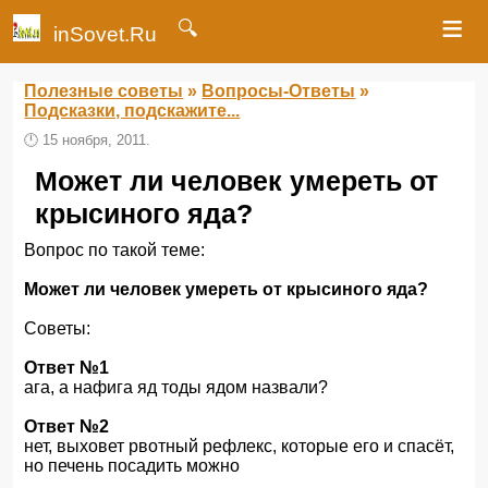
≡
🔍
inSovet.Ru
Полезные советы
»
Вопросы-Ответы
»
Подсказки, подскажите...
🕛
15 ноября, 2011.
Может ли человек умереть от
крысиного яда?
Вопрос по такой теме:
Может ли человек умереть от крысиного яда?
Советы:
Ответ №1
ага, а нафига яд тоды ядом назвали?
Ответ №2
нет, выховет рвотный рефлекс, которые его и спасёт,
но печень посадить можно