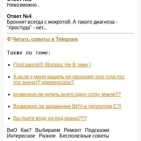
Невозможно .
Ответ №4
Бронхит всегда с мокротой. А такого диагноза -
"простуда" - нет...
✆
Читать советы в Telegram
Также по теме:
Подсажите!!! (Вопрос Не В тему )
А если у меня кашель не проходит пол года что
это значит? хроническое?
возможно ли купить всего одну сотку земли??
Возможно ли заражение ВИЧ и гепатитом С?!
Вы,пьете воду из-под крана???
ВиО
Как?
Выбираем
Ремонт
Подсказки
Интересное
Разное
Бесполезные советы