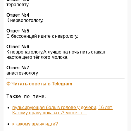
терапевту
Ответ №4
К нервопотологу.
Ответ №5
С бессоницей идите к неврологу.
Ответ №6
К невропатологу.А лучше на ночь пить стакан
настоящего тёплого молока.
Ответ №7
анастезиологу
✆
Читать советы в Telegram
Также по теме:
пульсирующая боль в голове у дочери, 16 лет.
Какому врачу показать? может т ...
к какому врачу идти?