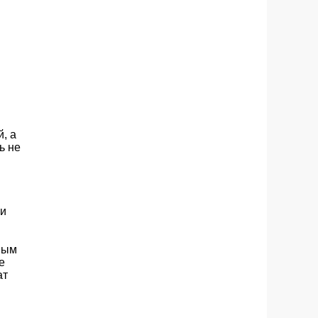
, а
ь не
 и
ным
е
ат