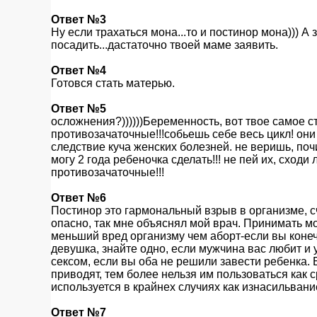
Ответ №3
Ну если трахаться мона...то и постинор мона))) А 
посадить...дастаточно твоей маме заявить.
Ответ №4
Готовся стать матерью.
Ответ №5
осложнения?))))))Беременность, вот твое самое с
противозачаточные!!!собьешь себе весь цикл! они
следствие куча женских болезней. не веришь, почи
могу 2 года ребеночка сделать!!! не пей их, сходи
противозачаточные!!!
Ответ №6
Постинор это гармональный взрыв в организме, с
опасно, так мне объяснял мой врач. Принимать мо
меньший вред организму чем аборт-если вы коне
девушка, знайте одно, если мужчина вас любит и
сексом, если вы оба не решили завести ребенка. 
приводят, тем более нельзя им пользоваться как
используется в крайнех случиях как изнасильвани
Ответ №7