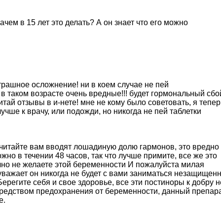
зачем в 15 лет это делать? А он знает что его можно
трашное осложнение! ни в коем случае не пей
 в таком возрасте очень вредные!!! будет гормональный сбой
тай отзывы в и-нете! мне не кому было советовать, я тепер
 лучше к врачу, или подожди, но никогда не пей таблетки
читайте вам вводят лошадиную долю гармонов, это вредно
жно в течении 48 часов, так что лучше примите, все же это
чно не желаете этой беременности И пожалуйста милая
 уважает он никогда не будет с вами заниматься незащищен
Берегите себя и свое здоровье, все эти постиноры к добру н
 средством предохранения от беременности, данный препар
е.