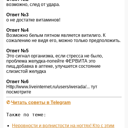
возможно, след от удара.
Ответ №3
о не достатке витаминов!
Ответ №4
Возможно белым пятном является витилиго. К
сожалению не видя его, можно только предположить.
Ответ №5
Это сигнал организма, если стресса не было,
проблема желудка-попейте ФЕРВИТА это
пищ.добавка в аптеке, улучшется состояние
слизистой желудка
Ответ №6
Http://www.liveinternet.ru/users/werada/... тут
посмотрите
✆
Читать советы в Telegram
Также по теме:
Неровности и волнистости на ногтях! Кто с этим