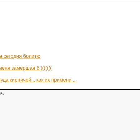
,а сегодня болитю
меня замершая б (((((((
да кирпичей... как их примени ...
.Ru