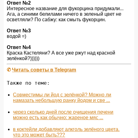
Ответ №2
Интересное название для фукорцина придумали...
Ага, а синими белилами ничего в зеленый цвет не
осветляли? По сабжу: как смыть фукорцин.
Ответ №3
водой =)
Ответ №4
Краска Кастеляни? А все уже ржут над красной
зелёнкой?))))))
✆
Читать советы в Telegram
Также по теме:
Совместимы ли йод с зелёнкой? Можно ли
намазать небольшую ранку йодом и све ...
через сколько дней после очищения печени
можно есть как обычно: жареное мяс ...
в коктейли добавляют алкголь зелёного цвета.
что это может быть???