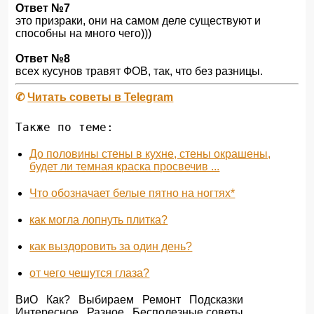
Ответ №7
это призраки, они на самом деле существуют и
способны на много чего)))
Ответ №8
всех кусунов травят ФОВ, так, что без разницы.
✆
Читать советы в Telegram
Также по теме:
До половины стены в кухне, стены окрашены,
будет ли темная краска просвечив ...
Что обозначает белые пятно на ногтях*
как могла лопнуть плитка?
как выздоровить за один день?
от чего чешутся глаза?
ВиО
Как?
Выбираем
Ремонт
Подсказки
Интересное
Разное
Бесполезные советы