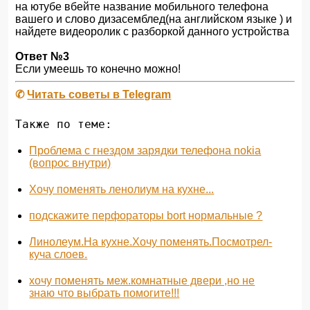
на ютубе вбейте название мобильного телефона
вашего и слово дизасемблед(на английском языке ) и
найдете видеоролик с разборкой данного устройства
Ответ №3
Если умеешь то конечно можно!
✆
Читать советы в Telegram
Также по теме:
Проблема с гнездом зарядки телефона nokia
(вопрос внутри)
Хочу поменять ленолиум на кухне...
подскажите перфораторы bort нормальные ?
Линолеум.На кухне.Хочу поменять.Посмотрел-
куча слоев.
хочу поменять меж.комнатные двери ,но не
знаю что выбрать помогите!!!