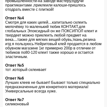
промышленности-на заводе мастеру,будучи
практикантами ,приклеили калоши-пришлось
отодрать вместе с плиткой!
Ответ №4
Смотря для каких целей....капитально склеить
мелочёвку то маленький тюбик КОНТАКТ.для
глобальных Эпоксидный он же ПОКСИПОЛ клеит и
твердеет можно приклеить любой предмет на
века....также для мягких вещей обувь,ткань,резина
итд я пользуюсь Нейритовый клей продается в любом
обувном магазине 1кг примерно 200р в отличии от
тюбиков по80-120 клеит также хорошо и остается
эластичным.
Ответ №5
тот .который склеивает
Ответ №6
Лучших клеев не бывает! Бывают только специально
предназначенные для конкретного материала!
Универсальные всегда хуже.
Ответ №7
силиконовый