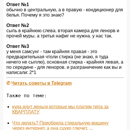
Ответ №1
обычно в центральную, а в правую - кондиционер для
белья. Почему я это знаю?
Ответ №2
сыпь в крайнюю слева. вторая камера для ленорв и
прочей муры. а третья нафиг не нужна. у нас так.
Ответ №3
у меня самсунг - там крайняя правая - это
предварительная чтоли стирка (не знаю, я туда
ничего не сыплю), основная стирка - крайняя левая, а
по середине - для леноров. и разграничение как вы и
написали: 2*1
✆
Читать советы в Telegram
Также по теме:
куда идут деньги которые мы платим типа за
КВАРПЛАТУ
Что делать? Приобрела стиральную машину
через интернет, а она сцуко глючит, ...