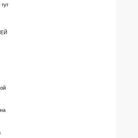
 тут
ТЕЙ
ной
 на
а