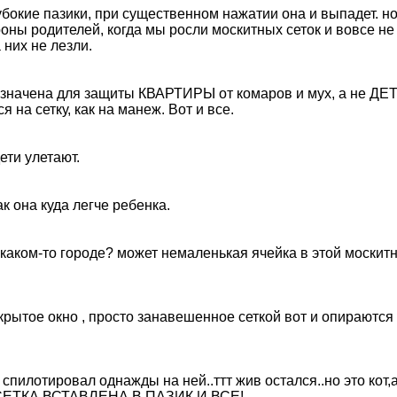
убокие пазики, при существенном нажатии она и выпадет. но
роны родителей, когда мы росли москитных сеток и вовсе не
 них не лезли.
азначена для защиты КВАРТИРЫ от комаров и мух, а не ДЕ
я на сетку, как на манеж. Вот и все.
дети улетают.
к она куда легче ребенка.
в каком-то городе? может немаленькая ячейка в этой москит
открытое окно , просто занавешенное сеткой вот и опираются
 спилотировал однажды на ней..ттт жив остался..но это кот,
77 СЕТКА ВСТАВЛЕНА В ПАЗИК И ВСЕ!