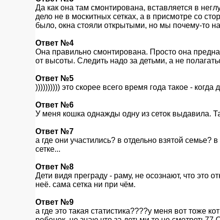
Да как она там смонтирована, вставляется в негл
дело не в москитных сетках, а в присмотре со сто
было, окна стояли открытыми, но мы почему-то на
Ответ №4
Она правильно смонтирована. Просто она предн
от высоты. Следить надо за детьми, а не полагатьс
Ответ №5
)))))))))) это скорее всего время года такое - когда 
Ответ №6
У меня кошка однажды одну из сеток выдавила. Та
Ответ №7
а где они участились? в отдельно взятой семье? 
сетке...
Ответ №8
Дети видя преграду - раму, не осознают, что это 
неё. сама сетка ни при чём.
Ответ №9
а где это такая статистика????у меня вот тоже кот
ребенок..не знаю что за детьми то не смотреть