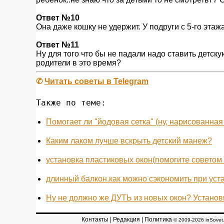
Ответ №10
Она даже кошку не удержит. У подруги с 5-го этаж
Ответ №11
Ну для того что бы не падали надо ставить детску
родители в это время?
✆
Читать советы в Telegram
Также по теме:
Помогает ли "йодовая сетка" (ну, нарисованная 
Каким лаком лучше вскрыть детский манеж?
установка пластиковых окон(помогите советом 
длинный балкон.как можно сэкономить при уст
Ну не должно же ДУТЬ из новых окон? Установил
Контакты
|
Редакция
|
Политика
© 2009-2026 inSovet