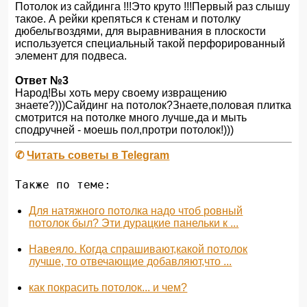
Потолок из сайдинга !!!Это круто !!!Первый раз слышу
такое. А рейки крепяться к стенам и потолку
дюбельгвоздями, для выравнивания в плоскости
используется специальный такой перфорированный
элемент для подвеса.
Ответ №3
Народ!Вы хоть меру своему извращению
знаете?)))Сайдинг на потолок?Знаете,половая плитка
смотрится на потолке много лучше,да и мыть
сподручней - моешь пол,протри потолок!)))
✆
Читать советы в Telegram
Также по теме:
Для натяжного потолка надо чтоб ровный
потолок был? Эти дурацкие панельки к ...
Навеяло. Когда спрашивают,какой потолок
лучше, то отвечающие добавляют,что ...
как покрасить потолок... и чем?