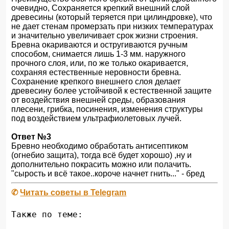
очевидно, Сохраняется крепкий внешний слой
древесины (который теряется при цилиндровке), что
не дает стенам промерзать при низких температурах
и значительно увеличивает срок жизни строения.
Бревна окариваются и остругиваются ручным
способом, снимается лишь 1-3 мм. наружного
прочного слоя, или, по же только окаривается,
сохраняя естественные неровности бревна.
Сохранение крепкого внешнего слоя делает
древесину более устойчивой к естественной защите
от воздействия внешней среды, образования
плесени, грибка, посинения, изменения структуры
под воздействием ультрафиолетовых лучей.
Ответ №3
Бревно необходимо обработать антисептиком
(огнебио защита), тогда всё будет хорошо) ,ну и
дополнительно покрасить можно или полачить.
"сырость и всё такое..короче начнет гнить..." - бред
✆
Читать советы в Telegram
Также по теме: