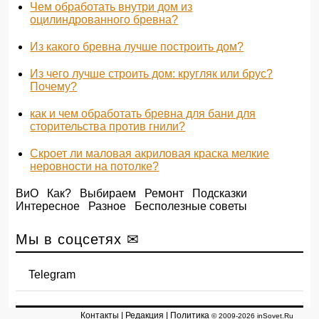
Чем обработать внутри дом из
оцилиндрованного бревна?
Из какого бревна лучше построить дом?
Из чего лучше строить дом: кругляк или брус?
Почему?
как и чем обработать бревна для бани для
сторительства против гнили?
Скроет ли маловая акриловая краска мелкие
неровности на потолке?
ВиО
Как?
Выбираем
Ремонт
Подсказки
Интересное
Разное
Бесполезные советы
Мы в соцсетях ✉
Telegram
Контакты
|
Редакция
|
Политика
© 2009-2026 inSovet.Ru