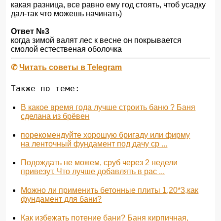
какая разница, все равно ему год стоять, чтоб усадку
дал-так что можешь начинать)
Ответ №3
когда зимой валят лес к весне он покрывается
смолой естественая оболочка
✆
Читать советы в Telegram
Также по теме:
В какое время года лучше строить баню ? Баня
сделана из брёвен
порекомендуйте хорошую бригаду или фирму
на ленточный фундамент под дачу ср ...
Подождать не можем, сруб через 2 недели
привезут. Что лучше добавлять в рас ...
Можно ли применить бетонные плиты 1,20*3,как
фундамент для бани?
Как избежать потение бани? Баня кирпичная,