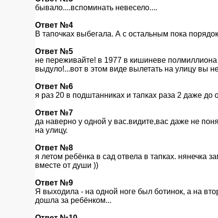
бывало....вспоминать невесело....
Ответ №4
В тапочках выбегала. А с остальным пока порядок
Ответ №5
не переживайте! в 1977 в кишиневе полмиллиона ч
выдуло!...вот в этом виде вылетать на улицу вы не
Ответ №6
я раз 20 в подштанниках и тапках раза 2 даже до
Ответ №7
да наверно у одной у вас.видите,вас даже не поня
на улицу.
Ответ №8
я летом ребёнка в сад отвела в тапках. нянечка з
вместе от души ))
Ответ №9
Я выходила - на одной ноге был ботинок, а на втор
дошла за ребёнком...
Ответ №10