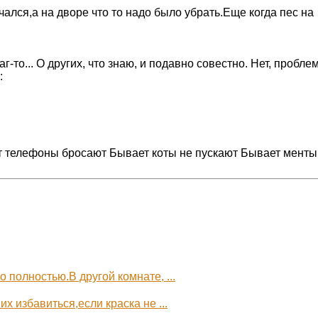
чался,а на дворе что то надо было убрать.Еще когда пес на
г-то... О других, что знаю, и подавно совестно. Нет, пробле
:
ет телефоны бросают Бывает коты не пускают Бывает менты
о полностью.В другой комнате, ...
их избавиться,если краска не ...