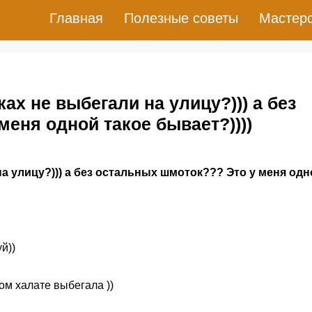
Главная
Полезные советы
Мастер
ах не выбегали на улицу?))) а без
еня одной такое бывает?))))
на улицу?))) а без остальных шмоток??? Это у меня одн
й))
ном халате выбегала ))