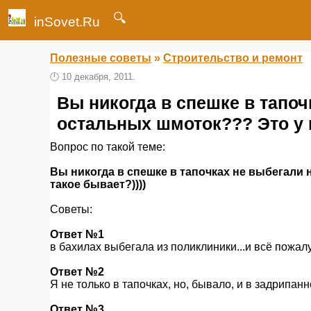
🔍
inSovet.Ru
Полезные советы
»
Строительство и ремонт
🕛
10 декабря, 2011.
Вы никогда в спешке в тапочк
остальных шмоток??? Это у м
Вопрос по такой теме:
Вы никогда в спешке в тапочках не выбегали 
такое бывает?))))
Советы:
Ответ №1
в бахилах выбегала из поликлиники...и всё пожалу
Ответ №2
Я не только в тапочках, но, бывало, и в задрипан
Ответ №3