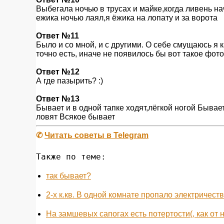
Выбегала ночью в трусах и майке,когда ливень на
ежика ночью лаял,я ёжика на лопату и за ворота
Ответ №11
Было и со мной, и с другими. О себе смущаюсь я ка
точно есть, иначе не появилось бы вот такое фото
Ответ №12
А где пазырить? :)
Ответ №13
Бывает и в одной тапке ходят,лёгкой ногой Быва
ловят Всякое бывает
✆
Читать советы в Telegram
Также по теме:
так бывает?
2-х к.кв. В одной комнате пропало электричеств
На замшевых сапогах есть потертости(, как от н