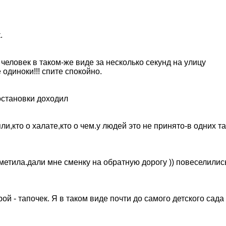
.
еловек в таком-же виде за несколько секунд на улицу
 одиноки!!! спите спокойно.
 остановки доходил
ли,кто о халате,кто о чем.у людей это не принято-в одних т
аметила.дали мне сменку на обратную дорогу )) повеселилис
ой - тапочек. Я в таком виде почти до самого детского сада