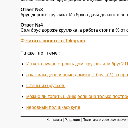
Ответ №3
брус дороже кругляка. Из бруса дачи делают в ос
Ответ №4
Сам брус дороже кругляка ,а работа стоит в % от
✆
Читать советы в Telegram
Также по теме:
Из чего лучше строить дом: кругляк или брус? 
а как вам деревянные домики, с бруса? ) за,пр
Стены из брусьев.
можно ли топить бьаню,если она только построе
неровный пол шкаф купе
Контакты
|
Редакция
|
Политика
© 2009-2026 inSovet