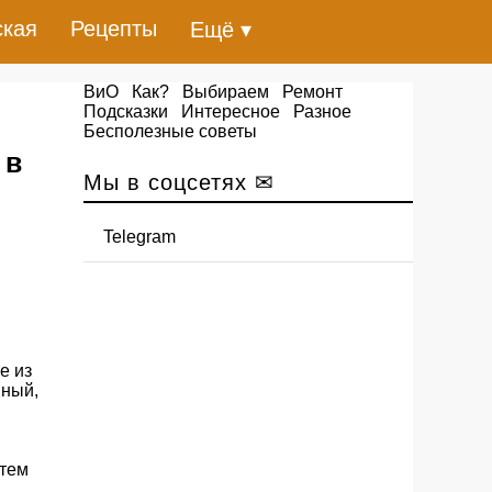
ская
Рецепты
Ещё ▾
ВиО
Как?
Выбираем
Ремонт
Подсказки
Интересное
Разное
Бесполезные советы
 в
Мы в соцсетях ✉
Telegram
е из
нный,
 тем