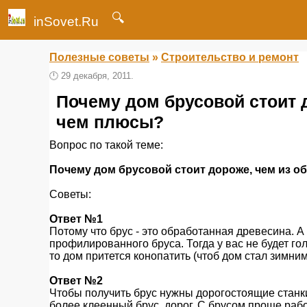
🔍
inSovet.Ru
Полезные советы
»
Строительство и ремонт
🕛
29 декабря, 2011.
Почему дом брусовой стоит д
чем плюсы?
Вопрос по такой теме:
Почему дом брусовой стоит дороже, чем из о
Советы:
Ответ №1
Потому что брус - это обработанная древесина. А 
профилированного бруса. Тогда у вас не будет г
то дом притется конопатить (чтоб дом стал зимним
Ответ №2
Чтобы получить брус нужны дорогостоящие станки, 
более клеенный брус, дорог. С брусом проще рабо