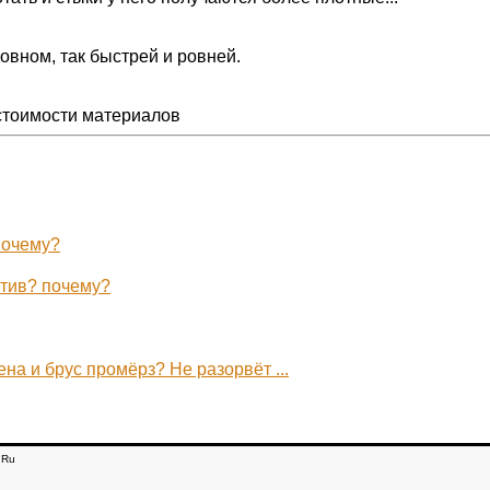
новном, так быстрей и ровней.
 стоимости материалов
Почему?
отив? почему?
на и брус промёрз? Не разорвёт ...
.Ru