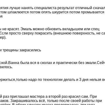
понятия лучше нанять специалиста результат отличный снача
отом шпаклюется потом опять шкурится потом промывается
оя
ы не красят. Эмаль можно обновить вкладышем или спец
 Если просто сверху покрасить (внешнюю поверхность, не с
ер).
 и трещины закрасились
кой.Ванна была вся в сколах и практически без эмали.Сей
явилось.
ержиться,только надо по технологии делать и 3 дня нельзя в
й раз приглашал мастера а второй раз красил сам. При
наков. Закрашивалось всё, только после своей работы при
тёки. В обеих случаях краска продержалась три года.