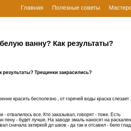
Главная
Полезные советы
Мастер
 белую ванну? Как результаты?
ак результаты? Трещинки закрасились?
ренне красить бесполезно , от горячей воды краска слезает 
 - отвалилось все. Кто заказывал, говорят - тоже. Есть
ан пену - будет лучше. На заводе эмаль наносят на раскале
ал сначала затиркой дл швов - да так и отсавил - бело глад