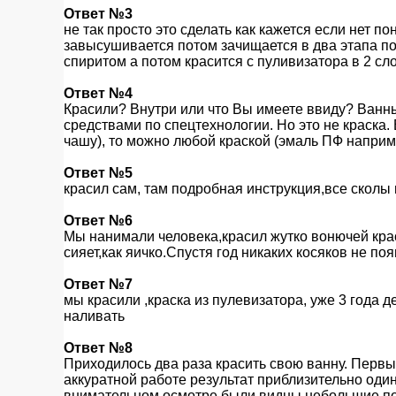
Ответ №3
не так просто это сделать как кажется если нет 
завысушивается потом зачищается в два этапа п
спиритом а потом красится с пуливизатора в 2 сл
Ответ №4
Красили? Внутри или что Вы имеете ввиду? Ванн
средствами по спецтехнологии. Но это не краска.
чашу), то можно любой краской (эмаль ПФ наприм
Ответ №5
красил сам, там подробная инструкция,все сколы
Ответ №6
Мы нанимали человека,красил жутко вонючей крас
сияет,как яичко.Спустя год никаких косяков не по
Ответ №7
мы красили ,краска из пулевизатора, уже 3 года д
наливать
Ответ №8
Приходилось два раза красить свою ванну. Первы
аккуратной работе результат приблизительно оди
внимательном осмотре были видны небольшие под