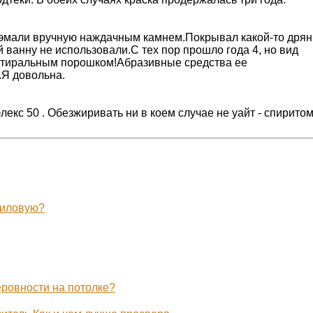
 эмали вручную наждачным камнем.Покрывал какой-то дря
й ванну не использовали.С тех пор прошло года 4, но вид
 стиральным порошком!Абразивные средства ее
.Я довольна.
лекс 50 . Обезжиривать ни в коем случае не уайт - спиритом
риловую?
еровности на потолке?