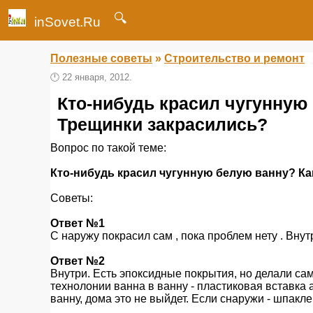
🔍
inSovet.Ru
Полезные советы
»
Строительство и ремонт
🕛
22 января, 2012.
Кто-нибудь красил чугунную
Трещинки закрасились?
Вопрос по такой теме:
Кто-нибудь красил чугунную белую ванну? К
Советы:
Ответ №1
С наружу покрасил сам , пока проблем нету . Внут
Ответ №2
Внутри. Есть эпоксидные покрытия, но делали сами
технолонии ванна в ванну - пластиковая вставка 
ванну, дома это не выйдет. Если снаружи - шпаклев