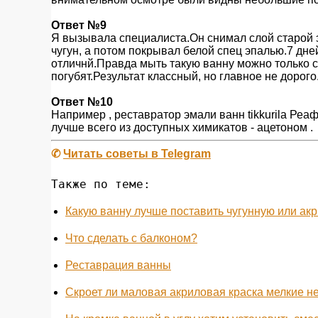
Ответ №9
Я вызывала специалиста.Он снимал слой старой
чугун, а потом покрывал белой спец эпалью.7 дне
отличнй.Правда мыть такую ванну можно только
погубят.Результат классный, но главное не дорого
Ответ №10
Например , реставратор эмали ванн tikkurila Реаф
лучше всего из доступных химикатов - ацетоном .
✆
Читать советы в Telegram
Также по теме:
Какую ванну лучше поставить чугунную или ак
Что сделать с балконом?
Реставрация ванны
Скроет ли маловая акриловая краска мелкие н