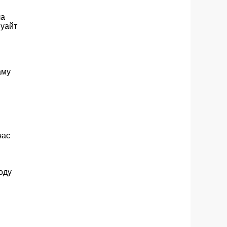
ла
 уайт
аму
час
оду