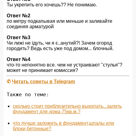
Ты укрепить его хочешь?? Не понимаю.
Ответ №2
по метру подкапывая или меньше и заливайте
соединяя арматурой
Ответ №3
Чи лижі не їдуть, чи я є..анутий?! Зачем огород
городить? Ведь есть уже под домом... блочный.
Ответ №4
что-то непонятно все. чем не устраивают "стулья"?
может не принимает комиссия?
✆
Читать советы в Telegram
Также по теме:
сколько стоит приблизительно выкопать...залить
фундамент для дома 75кв.м.?
что лучше заложить в фундамент,шпалы или
блоки,бетонные?