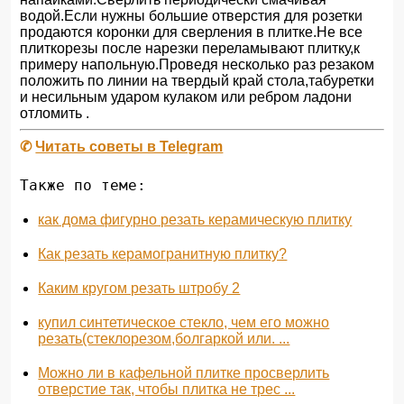
водой.Если нужны большие отверстия для розетки
продаются коронки для сверления в плитке.Не все
плиткорезы после нарезки переламывают плитку,к
примеру напольную.Проведя несколько раз резаком
положить по линии на твердый край стола,табуретки
и несильным ударом кулаком или ребром ладони
отломить .
✆
Читать советы в Telegram
Также по теме:
как дома фигурно резать керамическую плитку
Как резать керамогранитную плитку?
Каким кругом резать штробу 2
купил синтетическое стекло, чем его можно
резать(стеклорезом,болгаркой или. ...
Можно ли в кафельной плитке просверлить
отверстие так, чтобы плитка не трес ...