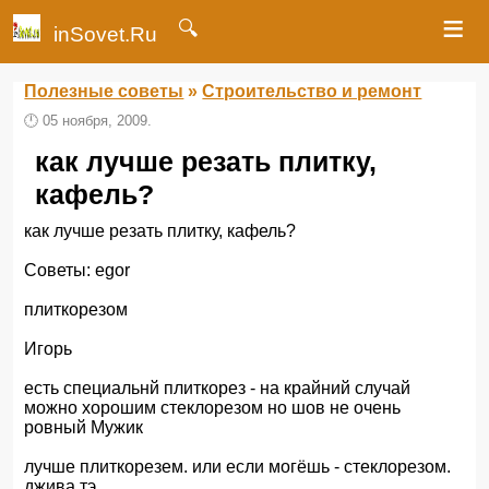
≡
🔍
inSovet.Ru
Полезные советы
»
Строительство и ремонт
🕛
05 ноября, 2009.
как лучше резать плитку,
кафель?
как лучше резать плитку, кафель?
Советы: egor
плиткорезом
Игорь
есть специальнй плиткорез - на крайний случай
можно хорошим стеклорезом но шов не очень
ровный Мужик
лучше плиткорезем. или если могёшь - стеклорезом.
джива тэ