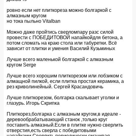
ровно если нет плиткореза можно болгаркой с
алмазным кругом
но тока пыльно Vitalban
Можно даже пройтись сверломпару разс силой
провести с ПОБЕДИТОВОЙ напайкойдля бетона, а
потом сломать на краю стола или табуретки. Всё
зависит от плитки и умения Василий Кузьминых
Лучше всего маленькой болгаркой с алмазным
кругом Serge
Лучше всего хорошим плиткорезом или лобзиком с
алмащной пилкой, если плитка простая керамика, а
рез криволинейный. Сергей Красандовичь
Лучше плиткорезом, болгарка скалывает уголки и
глазурь. Игорь Скрипка
Плиткорез,болгарка с алмазным кругом,в идеале -
деревообрабатывающий станок ,только круг
поставить алмазный.Если в плитке нужно сверлить
отверстия,есть сверла с победитовыми
напайками.Сверлить периодически смачивая