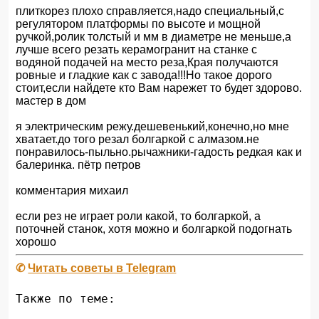
плиткорез плохо справляется,надо специальный,с
регулятором платформы по высоте и мощной
ручкой,ролик толстый и мм в диаметре не меньше,а
лучше всего резать керамогранит на станке с
водяной подачей на место реза,Края получаются
ровные и гладкие как с завода!!!Но такое дорого
стоит,если найдете кто Вам нарежет то будет здорово.
мастер в дом
я электрическим режу.дешевенький,конечно,но мне
хватает.до того резал болгаркой с алмазом.не
понравилось-пыльно.рычажники-гадость редкая как и
балеринка. пётр петров
комментария михаил
если рез не играет роли какой, то болгаркой, а
поточней станок, хотя можно и болгаркой подогнать
хорошо
✆
Читать советы в Telegram
Также по теме: