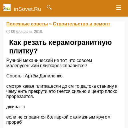
≡
🔍
inSovet.Ru
Полезные советы
»
Строительство и ремонт
🕛
09 февраля, 2010.
Как резать керамогранитную
плитку?
Ручной механический не тот, что совсем
малепусенький плиткорез справится?
Советы: Артём Даниленко
смотря какая плитка,если до см то да,тока станину к
чему нить прекрути ато гнётся сильно и центр плохо
прорезается.
джива тэ
если не справится болгаркой с алмазным кругом
прораб