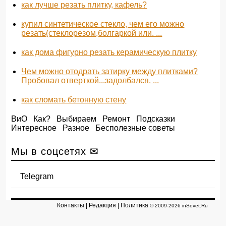
как лучше резать плитку, кафель?
купил синтетическое стекло, чем его можно
резать(стеклорезом,болгаркой или. ...
как дома фигурно резать керамическую плитку
Чем можно отодрать затирку между плитками?
Пробовал отверткой...задолбался. ...
как сломать бетонную стену
ВиО
Как?
Выбираем
Ремонт
Подсказки
Интересное
Разное
Бесполезные советы
Мы в соцсетях ✉
Telegram
Контакты
|
Редакция
|
Политика
© 2009-2026 inSovet.Ru