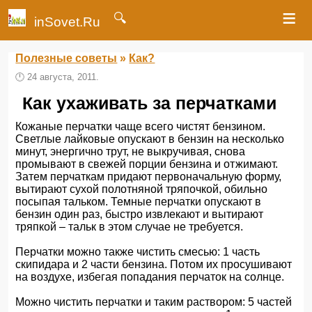
≡
🔍
inSovet.Ru
Полезные советы
»
Как?
🕛
24 августа, 2011.
Как ухаживать за перчатками
Кожаные перчатки чаще всего чистят бензином.
Светлые лайковые опускают в бензин на несколько
минут, энергично трут, не выкручивая, снова
промывают в свежей порции бензина и отжимают.
Затем перчаткам придают первоначальную форму,
вытирают сухой полотняной тряпочкой, обильно
посыпая тальком. Темные перчатки опускают в
бензин один раз, быстро извлекают и вытирают
тряпкой – тальк в этом случае не требуется.
Перчатки можно также чистить смесью: 1 часть
скипидара и 2 части бензина. Потом их просушивают
на воздухе, избегая попадания перчаток на солнце.
Можно чистить перчатки и таким раствором: 5 частей