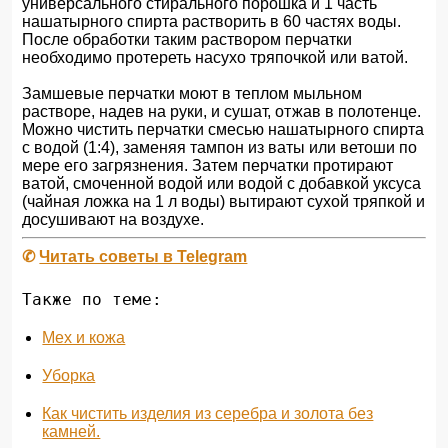
универсального стирального порошка и 1 часть
нашатырного спирта растворить в 60 частях воды.
После обработки таким раствором перчатки
необходимо протереть насухо тряпочкой или ватой.
Замшевые перчатки моют в теплом мыльном
растворе, надев на руки, и сушат, отжав в полотенце.
Можно чистить перчатки смесью нашатырного спирта
с водой (1:4), заменяя тампон из ваты или ветоши по
мере его загрязнения. Затем перчатки протирают
ватой, смоченной водой или водой с добавкой уксуса
(чайная ложка на 1 л воды) вытирают сухой тряпкой и
досушивают на воздухе.
✆
Читать советы в Telegram
Также по теме:
Мех и кожа
Уборка
Как чистить изделия из серебра и золота без
камней.