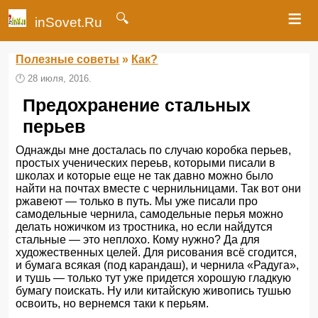
≡
🔍
inSovet.Ru
Полезные советы
»
Как?
🕛
28 июля, 2016.
Предохранение стальных
перьев
Однажды мне досталась по случаю коробка перьев,
простых ученических переьв, которыми писали в
школах и которые еще не так давно можно было
найти на почтах вместе с чернильницами. Так вот они
ржавеют — только в путь. Мы уже писали про
самодельные чернила, самодельные перья можно
делать ножичком из тростника, но если найдутся
стальные — это неплохо. Кому нужно? Да для
художественных целей. Для рисования всё сгодится,
и бумага всякая (под карандаш), и чернила «Радуга»,
и тушь — только тут уже придется хорошую гладкую
бумагу поискать. Ну или китайскую живопись тушью
освоить, но вернемся таки к перьям.