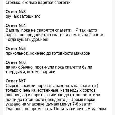
столько, сколько варятся спагетти!
Ответ №3
фу...аж затошнило
Ответ №4
Варить, пока не сварятся спагетти... Я так часто
варю... но предпочитаю спагетти ломать на 2 части.
Тогда кушать удобнее!
Ответ №5
прикольно))..конечно до готовности макарон
Ответ №6
да как обычно, проткнули пока спагетти были
твердыми, потом сварили
Ответ №7
Сырые сосиски порезать, наколоть на спагетти (
только очень качественные, из твердых сортов
пшеницы !) и варить в кипятке до готовности, или
почти до готовности ( альденте ) . Время варки
указано на упаковке, думаю минут 7-8 хватит.
Главное - не промывать. Полить сливочным маслом.