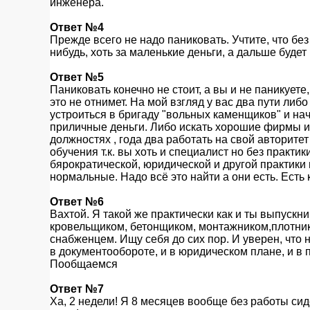
инженера.
Ответ №4
Прежде всего не надо паниковать. Учтите, что без
нибудь, хоть за маленькие деньги, а дальше будет
Ответ №5
Паниковать конечно не стоит, а вы и не паникуете,
это не отнимет. На мой взгляд у вас два пути либ
устроиться в бригаду "вольных каменщиков" и на
приличные деньги. Либо искать хорошие фирмы и
должностях , года два работать на свой авторите
обучения т.к. вы хоть и специалист но без практи
бярократической, юридической и другой практики
нормальные. Надо всё это найти а они есть. Есть
Ответ №6
Вахтой. Я такой же практически как и ты выпускни
кровельщиком, бетонщиком, монтажником,плотник
снабженцем. Ищу себя до сих пор. И уверен, что н
в документообороте, и в юридическом плане, и в
Пообщаемся
Ответ №7
Ха, 2 недели! Я 8 месяцев вообще без работы сид