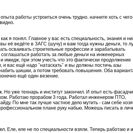
 опыта работы устроиться очень трудно. начните хоть с чего
 видно.
 как я понял. Главное у вас есть специальность, знания и ни
о вы её ведёте в ЗАГС (шучу) и вам тогда нужны деньги, то 
чать осваивать строительные профессии и зарабатывать
 соглашаться работать за любые деньги на инженерных
т и имидж, при этом учесть что это фактически продолжение
ки, и вас ещё надо "натаскать" и вы должны постичь азы
 набить шишки, а потом требовать повышения. Оба вариант
 конечно ещё один везение.
к. Но уже технарь и институт закончил. И опыт есть фасадчи
ом. Работаю прорабом 3 года. Работал инженером ПТО,
айду. По мне так лучше частное дело мутить - сам себе хозя
 профессиональном плане руку набью. Можешь писать в личк
ел. Еле, еле не по специальности взяли. Теперь работаю и 