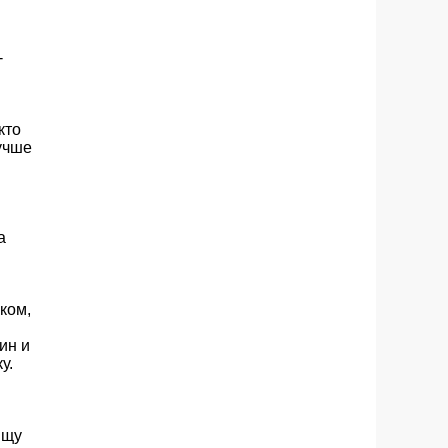
-
кто
лучше
а
ком,
ин и
у.
ищу