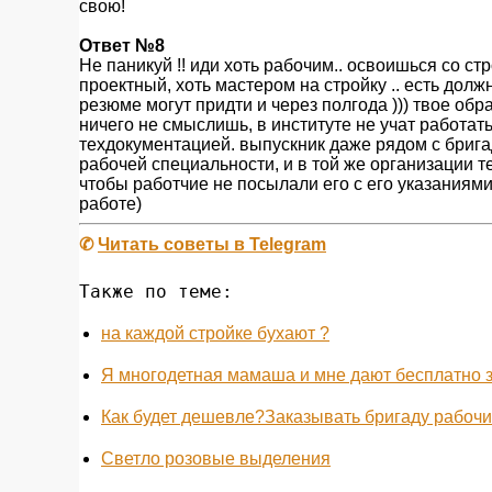
свою!
Ответ №8
Не паникуй !! иди хоть рабочим.. освоишься со стр
проектный, хоть мастером на стройку .. есть долж
резюме могут придти и через полгода ))) твое обра
ничего не смыслишь, в институте не учат работать
техдокументацией. выпускник даже рядом с брига
рабочей специальности, и в той же организации т
чтобы работчие не посылали его с его указаниями,
работе)
✆
Читать советы в Telegram
Также по теме:
на каждой стройке бухают ?
Я многодетная мамаша и мне дают бесплатно з
Как будет дешевле?Заказывать бригаду рабочих 
Светло розовые выделения