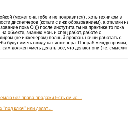
ойкой (может она тебе и не понравится) , хоть техником в
ности диспетчеров (кстати с инж образованием), а отклики н
зование пока О ))) после инстутита ты на практике то пока
 на обьекте, знанию мон. и спец работ, работе с
диром (не инженером) полный профан. начни работать с
ебя будут иметь ввиду как инженера. Прораб между прочим,
 сам должен уметь делать все, что делают они (т.е. смыслит
емлю без права продажи Есть смыс ...
"под ключ" или делат ...