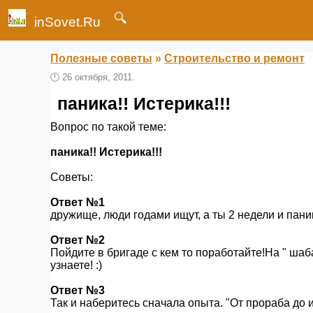
🔍
inSovet.Ru
Полезные советы
»
Строительство и ремонт
🕛
26 октября, 2011.
паника!! Истерика!!!
Вопрос по такой теме:
паника!! Истерика!!!
Советы:
Ответ №1
дружище, люди годами ищут, а ты 2 недели и паник
Ответ №2
Пойдите в бригаде с кем то поработайте!На " шаба
узнаете! :)
Ответ №3
Так и наберитесь сначала опыта. "От прораба до