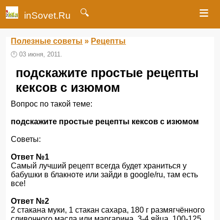
≡
🔍
inSovet.Ru
Полезные советы
»
Рецепты
🕛
03 июня, 2011.
подскажите простые рецепты
кексов с изюмом
Вопрос по такой теме:
подскажите простые рецепты кексов с изюмом
Советы:
Ответ №1
Самый лучший рецепт всегда будет храниться у
бабушки в блакноте или зайди в google/ru, там есть
все!
Ответ №2
2 стакана муки, 1 стакан сахара, 180 г размягчённого
сливочного масла или маргарина, 3-4 яйца, 100-125