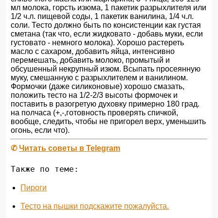
мл молока, горсть изюма, 1 пакетик разрыхлителя или
1/2 ч.л. пищевой соды, 1 пакетик ванилина, 1/4 ч.л.
соли. Тесто должно быть по консистенции как густая
сметана (так что, если жидковато - добавь муки, если
густовато - немного молока). Хорошо растереть
масло с сахаром, добавить яйца, интенсивно
перемешать, добавить молоко, промытый и
обсушенный некрупный изюм. Всыпать просеянную
муку, смешанную с разрыхлителем и ванилином.
Формочки (даже силиконовые) хорошо смазать,
положить тесто на 1/2-2/3 высоты формочек и
поставить в разогретую духовку примерно 180 град.
на полчаса (+,-,готовность проверять спичкой,
вообще, следить, чтобы не пригорел верх, уменьшить
огонь, если что).
✆
Читать советы в Telegram
Также по теме:
Пироги
Тесто на пышки подскажите пожалуйста.